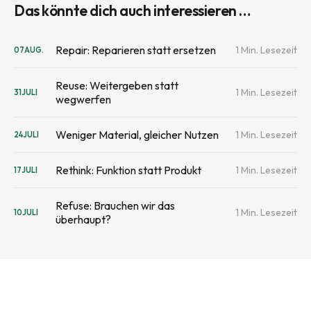
Das könnte dich auch interessieren …
Repair: Reparieren statt ersetzen
1 Min. Lesezeit
07
AUG.
Reuse: Weitergeben statt
1 Min. Lesezeit
31
JULI
wegwerfen
Weniger Material, gleicher Nutzen
1 Min. Lesezeit
24
JULI
Rethink: Funktion statt Produkt
1 Min. Lesezeit
17
JULI
Refuse: Brauchen wir das
1 Min. Lesezeit
10
JULI
überhaupt?