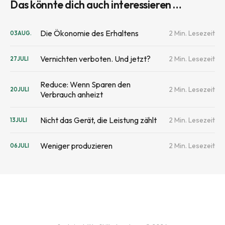
Das könnte dich auch interessieren …
Die Ökonomie des Erhaltens
2 Min. Lesezeit
03
AUG.
Vernichten verboten. Und jetzt?
2 Min. Lesezeit
27
JULI
Reduce: Wenn Sparen den
2 Min. Lesezeit
20
JULI
Verbrauch anheizt
Nicht das Gerät, die Leistung zählt
2 Min. Lesezeit
13
JULI
Weniger produzieren
2 Min. Lesezeit
06
JULI